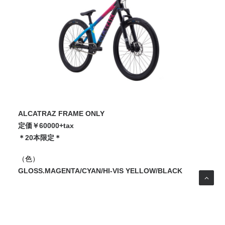
ALCATRAZ FRAME ONLY
定価￥60000+tax
＊20本限定＊
（色）
GLOSS.MAGENTA/CYAN/HI-VIS YELLOW/BLACK