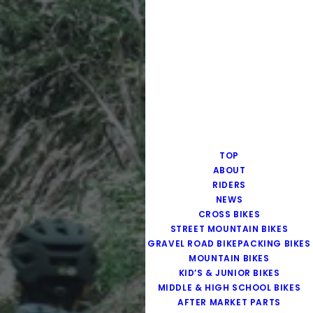
TOP
ABOUT
RIDERS
NEWS
CROSS BIKES
STREET MOUNTAIN BIKES
GRAVEL ROAD BIKEPACKING BIKES
MOUNTAIN BIKES
KID’S & JUNIOR BIKES
MIDDLE & HIGH SCHOOL BIKES
AFTER MARKET PARTS