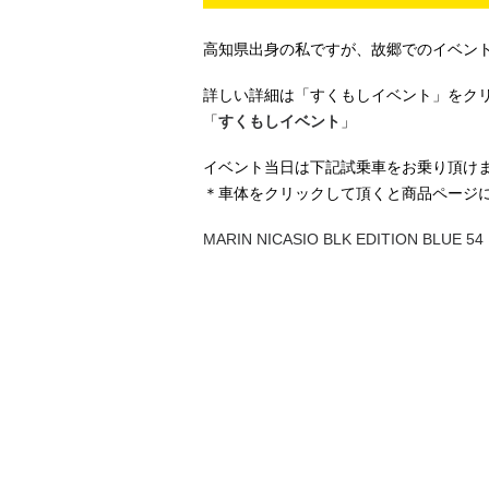
高知県出身の私ですが、故郷でのイベン
詳しい詳細は「すくもしイベント」をク
「
すくもしイベント
」
イベント当日は下記試乗車をお乗り頂け
＊車体をクリックして頂くと商品ページ
MARIN NICASIO BLK EDITION BLUE 
MARIN MUIRWOODS29 SE M.PURPLE
MARIN DSX-1 G.GREY L（178cm～188
MARIN DSX-2 G.BROWN M （178cm～
MARIN DSX-FS G.BLACK M（168cm～
MARIN NICASIO G.SILVER 56（175cm