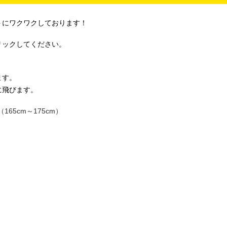
トにワクワクしております！
リックしてください。
ます。
に飛びます。
54（165cm～175cm）
 M（168cm～178cm）
cm）
188cm）
178cm）
～183cm）