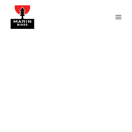
my2025_donkyjr26_14s_sunset
Home
キッズバイク
【ジュニアバイク商品紹介】小学生女の子に大人気な限定色
「SUNSET」（太陽）
my2025_donkyjr26_14s_sunset