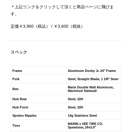
＊上記リンクをクリックして頂くと商品ページに飛びま
す。
定価￥3,960（税込） / ￥3,600（税抜）
スペック
Frame
Aluminum Donky Jr. 24″ Frame
Fork
Steel, Straight Blade, 1 1/8″ Steer
Marin Double Wall Aluminum,
Rim
Machined Sidewall
Hub Rear
Steel, 32H
Hub Front
Steel, 32H
Spokes Nipples
14g Stainless Steel
MARIN x VEE TIRE CO.
Tires
Speedster, 24×2.0″