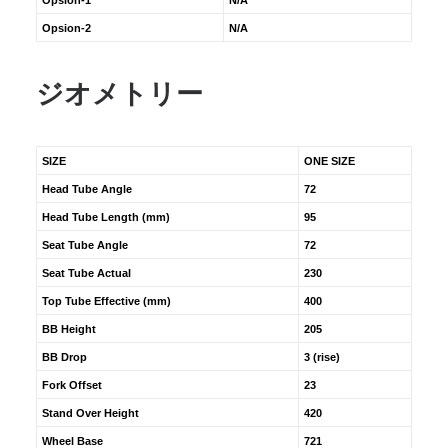
Opsion-1
N/A
Opsion-2
N/A
ジオメトリー
SIZE
ONE SIZE
Head Tube Angle
72
Head Tube Length (mm)
95
Seat Tube Angle
72
Seat Tube Actual
230
Top Tube Effective (mm)
400
BB Height
205
BB Drop
3 (rise)
Fork Offset
23
Stand Over Height
420
Wheel Base
721