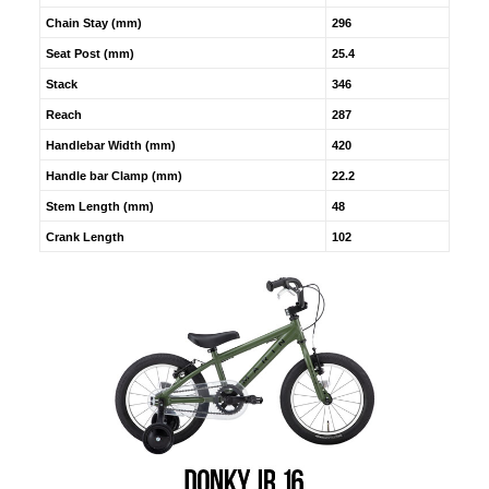
Chain Stay (mm)
296
Seat Post (mm)
25.4
Stack
346
Reach
287
Handlebar Width (mm)
420
Handle bar Clamp (mm)
22.2
Stem Length (mm)
48
Crank Length
102