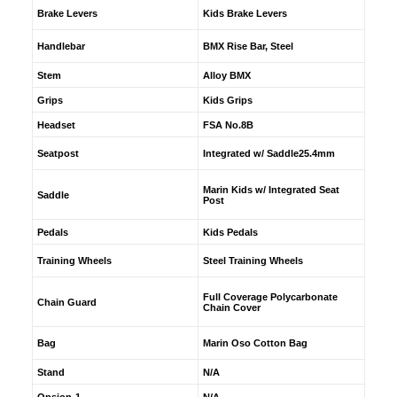
Brake Levers
Kids Brake Levers
Handlebar
BMX Rise Bar, Steel
Stem
Alloy BMX
Grips
Kids Grips
Headset
FSA No.8B
Seatpost
Integrated w/ Saddle25.4mm
Marin Kids w/ Integrated Seat
Saddle
Post
Pedals
Kids Pedals
Training Wheels
Steel Training Wheels
Full Coverage Polycarbonate
Chain Guard
Chain Cover
Bag
Marin Oso Cotton Bag
Stand
N/A