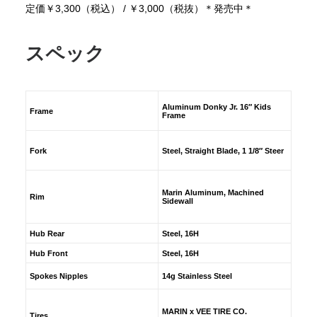
定価￥3,300（税込） / ￥3,000（税抜）＊発売中＊
スペック
Aluminum Donky Jr. 16″ Kids
Frame
Frame
Fork
Steel, Straight Blade, 1 1/8″ Steer
Marin Aluminum, Machined
Rim
Sidewall
Hub Rear
Steel, 16H
Hub Front
Steel, 16H
Spokes Nipples
14g Stainless Steel
MARIN x VEE TIRE CO.
Tires