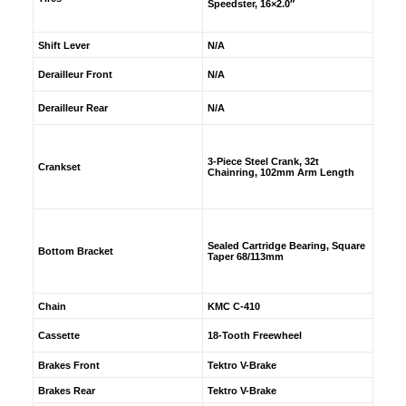
Speedster, 16×2.0″
Shift Lever
N/A
Derailleur Front
N/A
Derailleur Rear
N/A
3-Piece Steel Crank, 32t
Crankset
Chainring, 102mm Arm Length
Sealed Cartridge Bearing, Square
Bottom Bracket
Taper 68/113mm
Chain
KMC C-410
Cassette
18-Tooth Freewheel
Brakes Front
Tektro V-Brake
Brakes Rear
Tektro V-Brake