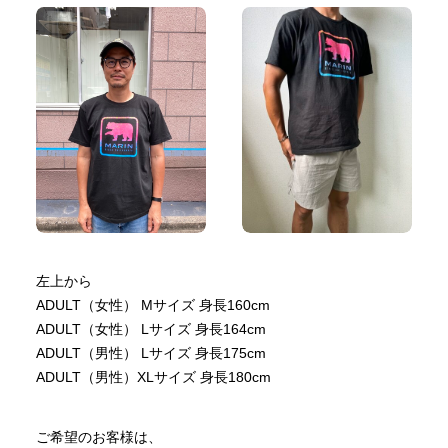
左上から
ADULT（女性） Mサイズ 身長160cm
ADULT（女性） Lサイズ 身長164cm
ADULT（男性） Lサイズ 身長175cm
ADULT（男性）XLサイズ 身長180cm
ご希望のお客様は、