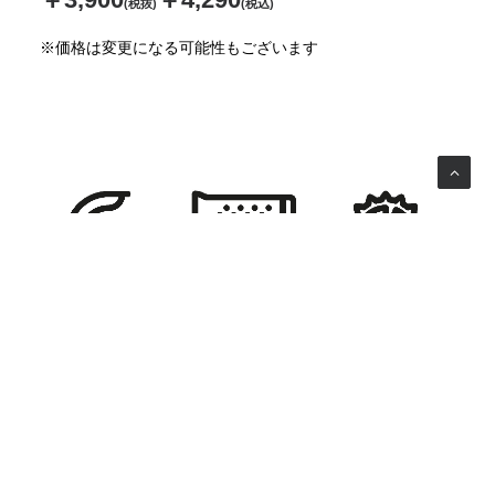
(税抜)
(税込)
※価格は変更になる可能性もございます