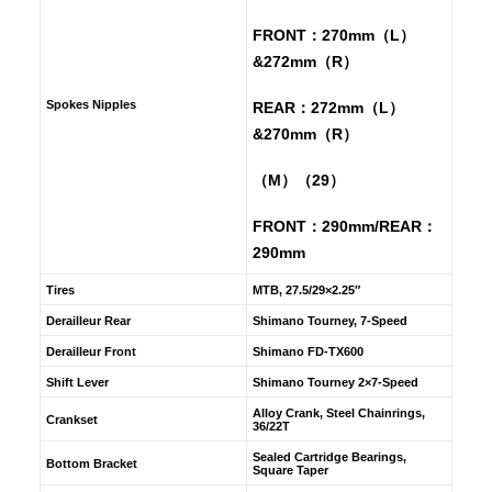
FRONT：270mm（L）
&272mm（R）
Spokes Nipples
REAR：272mm（L）
&270mm（R）
（M）（29）
FRONT：290mm/REAR：
290mm
Tires
MTB, 27.5/29×2.25″
Derailleur Rear
Shimano Tourney, 7-Speed
Derailleur Front
Shimano FD-TX600
Shift Lever
Shimano Tourney 2×7-Speed
Alloy Crank, Steel Chainrings,
Crankset
36/22T
Sealed Cartridge Bearings,
Bottom Bracket
Square Taper