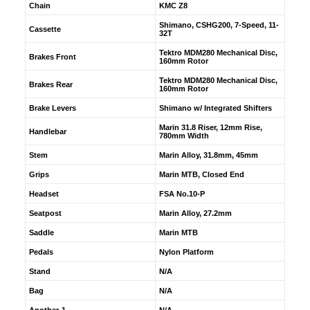
Chain
KMC Z8
Shimano, CSHG200, 7-Speed, 11-
Cassette
32T
Tektro MDM280 Mechanical Disc,
Brakes Front
160mm Rotor
Tektro MDM280 Mechanical Disc,
Brakes Rear
160mm Rotor
Brake Levers
Shimano w/ Integrated Shifters
Marin 31.8 Riser, 12mm Rise,
Handlebar
780mm Width
Stem
Marin Alloy, 31.8mm, 45mm
Grips
Marin MTB, Closed End
Headset
FSA No.10-P
Seatpost
Marin Alloy, 27.2mm
Saddle
Marin MTB
Pedals
Nylon Platform
Stand
N/A
Bag
N/A