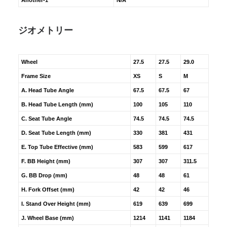
Another-1
N/A
ジオメトリー
Wheel
27.5
27.5
29.0
Frame Size
XS
S
M
A. Head Tube Angle
67.5
67.5
67
B. Head Tube Length (mm)
100
105
110
C. Seat Tube Angle
74.5
74.5
74.5
D. Seat Tube Length (mm)
330
381
431
E. Top Tube Effective (mm)
583
599
617
F. BB Height (mm)
307
307
311.5
G. BB Drop (mm)
48
48
61
H. Fork Offset (mm)
42
42
46
I. Stand Over Height (mm)
619
639
699
J. Wheel Base (mm)
1214
1141
1184