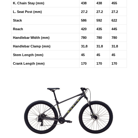
K. Chain Stay (mm)
438
438
455
L. Seat Post (mm)
27.2
27.2
27.2
Stack
586
592
622
Reach
420
435
445
Handlebar Width (mm)
780
780
780
Handlebar Clamp (mm)
31.8
31.8
31.8
Stem Length (mm)
45
45
45
Crank Length (mm)
170
170
170