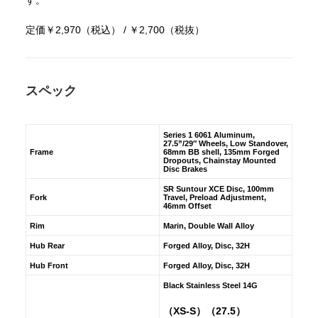
す。
定価￥2,970（税込） / ￥2,700（税抜）
スペック
Series 1 6061 Aluminum,
27.5”/29″ Wheels, Low Standover,
Frame
68mm BB shell, 135mm Forged
Dropouts, Chainstay Mounted
Disc Brakes
SR Suntour XCE Disc, 100mm
Fork
Travel, Preload Adjustment,
46mm Offset
Rim
Marin, Double Wall Alloy
Hub Rear
Forged Alloy, Disc, 32H
Hub Front
Forged Alloy, Disc, 32H
Black Stainless Steel 14G
（XS-S）（27.5）